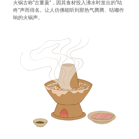
火锅古称“古董羹”，因其食材投入沸水时发出的“咕
咚”声而得名。让人仿佛能听到那热气腾腾、咕嘟作
响的火锅声。