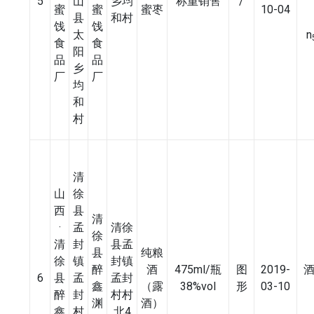
5
山
乡均
称重销售
/
蜜
蜜
蜜枣
10-04
县
和村
饯
饯
太
n
食
食
阳
品
品
乡
厂
厂
均
和
村
清
山
徐
西
县
清
·
孟
清徐
徐
清
封
县孟
县
纯粮
徐
镇
封镇
醉
酒
475ml/瓶
图
2019-
酒
6
县
孟
孟封
鑫
（露
38%vol
形
03-10
醉
封
村村
渊
酒）
鑫
村
北4