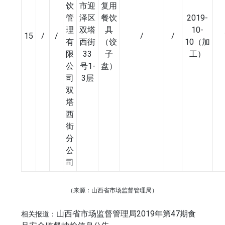
饮
市迎
复用
管
泽区
餐饮
2019-
理
双塔
具
10-
15
/
/
/
/
有
西街
（饺
10（加
限
33
子
工）
公
号1-
盘）
司
3层
双
塔
西
街
分
公
司
（来源：山西省市场监督管理局）
山西省市场监督管理局2019年第47期食
相关报道：