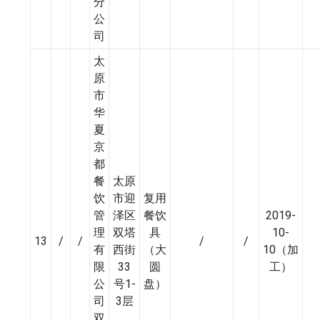
分
公
司
太
原
市
华
夏
京
都
餐
太原
饮
市迎
复用
管
泽区
餐饮
2019-
理
双塔
具
10-
13
/
/
/
/
有
西街
（大
10（加
限
33
圆
工）
公
号1-
盘）
司
3层
双