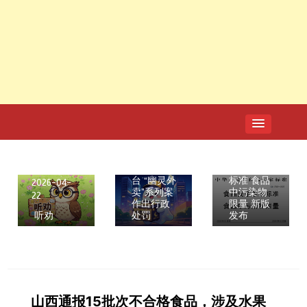
2025-09-
25
2026-04-
GB 2762-
20
2025 食品
7家电商平
安全国家
台 “幽灵外
标准 食品
2026-04-
卖”系列案
中污染物
22
作出行政
限量 新版
听劝
处罚
发布
山西通报15批次不合格食品，涉及水果