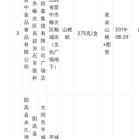
市
田
中
省晋
榆
森
金
中市
老
次
集
品
榆次
金
区
团
食
区顺
山楂
山
2019-
3
东
有
275克/盒
品
城街
糕
楂
08-29
赵
限
有
（文
+图
乡
公
限
化广
形
石
司
公
场地
羊
广
司
下）
坂
场
村
店
阳
高
大
县
同
阳
永
市
高
久
平
县
鸿
城
平城