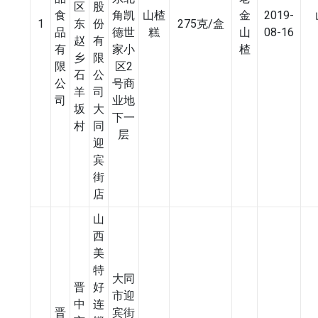
区
股
食
角凯
山楂
金
2019-
1
东
份
275克/盒
品
德世
糕
山
08-16
赵
有
有
家小
楂
乡
限
限
区2
石
公
公
号商
羊
司
司
业地
坂
大
下一
村
同
层
迎
宾
街
店
山
西
美
特
大同
晋
好
市迎
中
连
晋
宾街