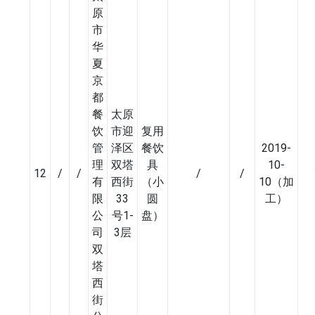
原
市
华
夏
京
都
餐
太原
饮
市迎
复用
管
泽区
餐饮
2019-
理
双塔
具
10-
12
/
/
/
/
有
西街
（小
10（加
限
33
圆
工）
公
号1-
盘）
司
3层
双
塔
西
街