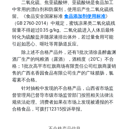
二氧化硫、焦亚硫酸钾、亚硫酸钠是食品加工
中常用的漂白剂和防腐剂，使用后产生二氧化硫残
留。《食品安全国家标准
食品添加剂使用标准
》
（GB 2760-2014）中规定，蜜饯凉果类二氧化硫残
留量不得超过0.35 g/kg。二氧化硫进入人体后最终
转化为硫酸盐并随尿液排出体外，若过量食用可能
引起如恶心、呕吐等胃肠道反应。
除上述不合格产品外，还有1批次清徐县醉鑫渊
酒厂生产的纯粮酒（露酒），酒精度（20℃）不合
格；1批次高平市红旗商场有限责任公司红旗商厦销
售的广西名香园食品有限公司生产的广味腊肠，氯
霉素不合格。
针对抽检中发现的不合格产品，山西省市场监
督管理局已督导市级市场监管部门按照相关法律法
规依法处理。消费者如果在市场上发现被通报的不
合格食品，可拨打12315投诉举报。
不合格产品信息