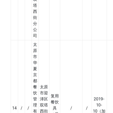
塔
西
街
分
公
司
太
原
市
华
夏
京
都
餐
太原
饮
市迎
复用
管
泽区
2019-
餐饮
理
双塔
10-
14
/
/
具
/
/
有
西街
10（加