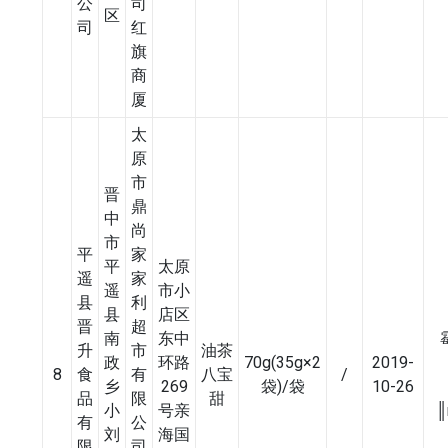
公
司
区
司
红
旗
商
厦
太
原
市
晋
鼎
中
尚
市
平
家
平
太原
遥
家
遥
市小
县
利
县
店区
晋
超
南
东中
升
市
油茶
政
环路
70g(35g×2
2019-
8
食
有
八宝
/
乡
269
袋)/袋
10-26
品
限
甜
小
号亲
║
有
公
刘
海国
限
司