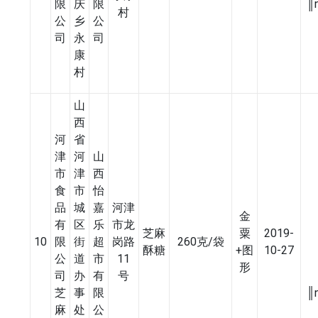
限
庆
限
║
村
公
乡
公
司
永
司
康
村
山
西
河
省
津
河
山
市
津
西
食
市
怡
品
城
嘉
河津
金
有
区
乐
市龙
芝麻
粟
2019-
10
限
街
超
岗路
260克/袋
酥糖
+图
10-27
公
道
市
11
形
司
办
有
号
芝
事
限
║
麻
处
公