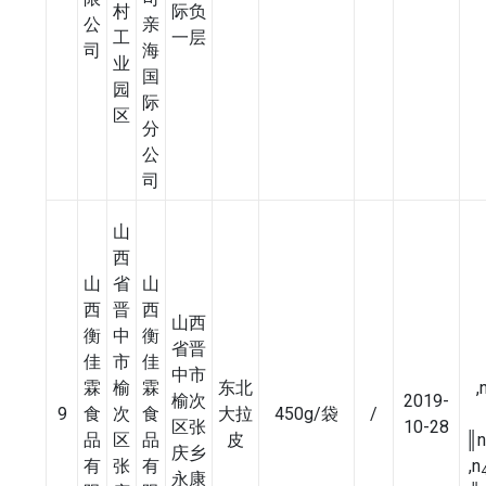
村
际负
公
亲
工
一层
司
海
业
国
园
际
区
分
公
司
山
西
山
省
山
西
晋
西
山西
衡
中
衡
省晋
佳
市
佳
中市
霖
榆
霖
东北
,
榆次
2019-
9
食
次
食
大拉
450g/袋
/
区张
10-28
品
区
品
皮
║
庆乡
有
张
有
,n
永康