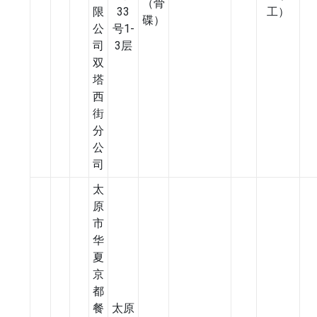
（骨
限
33
工）
碟）
公
号1-
司
3层
双
塔
西
街
分
公
司
太
原
市
华
夏
京
都
餐
太原