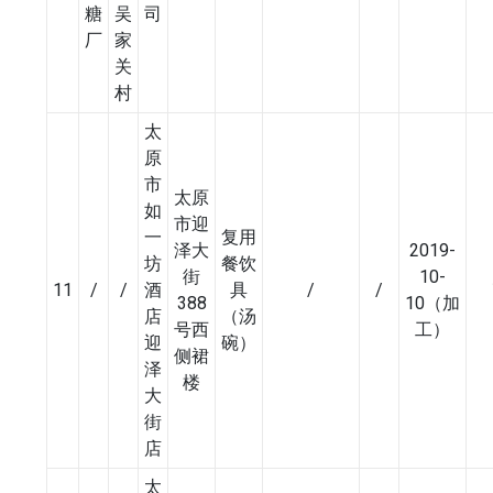
糖
吴
司
厂
家
关
村
太
原
市
太原
如
市迎
一
复用
泽大
2019-
坊
餐饮
街
10-
11
/
/
酒
具
/
/
388
10（加
店
（汤
号西
工）
迎
碗）
侧裙
泽
楼
大
街
店
太