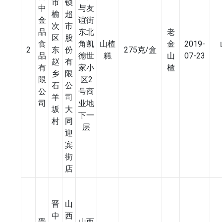
市
锁
中
与友
榆
超
金
谊街
次
市
品
东北
老
区
股
食
角凯
山楂
金
2019-
2
东
份
275克/盒
品
德世
糕
山
07-23
赵
有
有
家小
楂
乡
限
限
区2
石
公
公
号商
羊
司
司
业地
坂
大
下一
村
同
层
迎
宾
街
店
晋
山
中
西
晋
山西