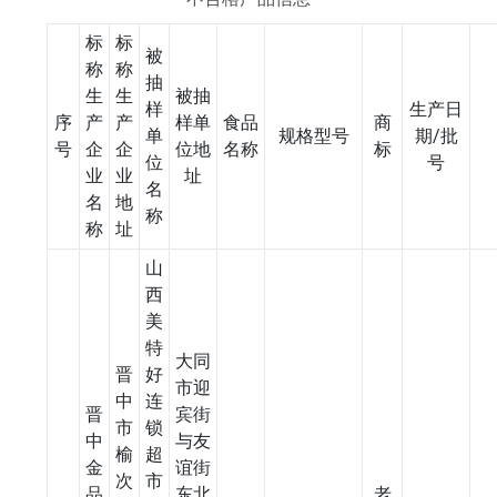
标
标
被
称
称
抽
生
生
被抽
样
生产日
序
产
产
样单
食品
商
单
规格型号
期/批
号
企
企
位地
名称
标
位
号
业
业
址
名
名
地
称
称
址
山
西
美
特
大同
晋
好
市迎
中
连
晋
宾街
市
锁
中
与友
榆
超
金
谊街
次
市
品
东北
老