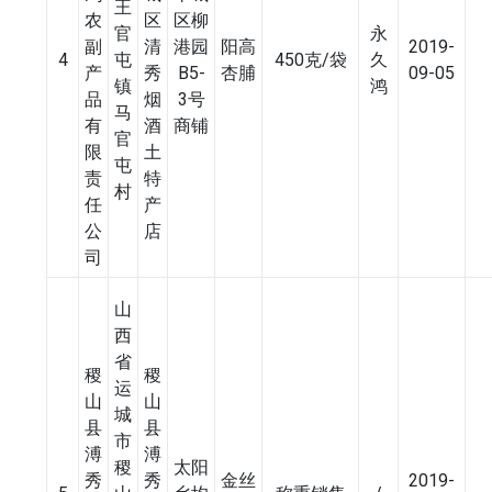
王
农
区
区柳
官
永
副
清
港园
阳高
2019-
4
屯
450克/袋
久
产
秀
B5-
杏脯
09-05
镇
鸿
品
烟
3号
马
有
酒
商铺
官
限
土
屯
责
特
村
任
产
公
店
司
山
西
省
稷
稷
运
山
山
城
县
县
市
溥
溥
稷
太阳
秀
秀
金丝
2019-