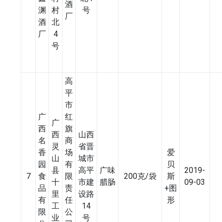
酒
渊
村
号
厂
酒
北
厂
4
号
高
平
市
广
红
广
西
旗
西
山西
名
商
灵
省晋
香
场
爱
山
城市
园
有
贝
县
高平
广味
2019-
7
食
限
200克/袋
斯
十
市建
腊肠
09-03
品
责
+图
里
设路
有
任
形
工
14
限
公
业
号