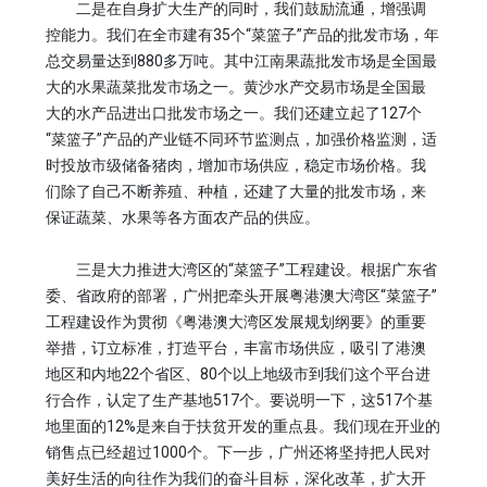
二是在自身扩大生产的同时，我们鼓励流通，增强调
控能力。我们在全市建有35个“菜篮子”产品的批发市场，年
总交易量达到880多万吨。其中江南果蔬批发市场是全国最
大的水果蔬菜批发市场之一。黄沙水产交易市场是全国最
大的水产品进出口批发市场之一。我们还建立起了127个
“菜篮子”产品的产业链不同环节监测点，加强价格监测，适
时投放市级储备猪肉，增加市场供应，稳定市场价格。我
们除了自己不断养殖、种植，还建了大量的批发市场，来
保证蔬菜、水果等各方面农产品的供应。
三是大力推进大湾区的“菜篮子”工程建设。根据广东省
委、省政府的部署，广州把牵头开展粤港澳大湾区“菜篮子”
工程建设作为贯彻《粤港澳大湾区发展规划纲要》的重要
举措，订立标准，打造平台，丰富市场供应，吸引了港澳
地区和内地22个省区、80个以上地级市到我们这个平台进
行合作，认定了生产基地517个。要说明一下，这517个基
地里面的12%是来自于扶贫开发的重点县。我们现在开业的
销售点已经超过1000个。下一步，广州还将坚持把人民对
美好生活的向往作为我们的奋斗目标，深化改革，扩大开