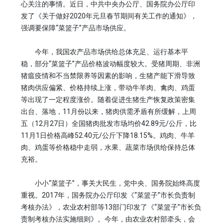
心关注的事情。近日，中共中央办公厅、国务院办公厅印
发了《关于做好2020年元旦春节期间有关工作的通知》，
强调要保障“菜篮子”产品市场供应。
今年，我国农产品市场供给总体充足、运行基本平
稳，部分“菜篮子”产品价格波动幅度较大。受猪周期、非洲
猪瘟疫情和不当禁限养等因素的影响，生猪产能下滑导致
猪肉供应偏紧、价格持续上涨，带动牛羊肉、禽肉、鸡蛋
等出现了一定程度涨价。随着促进生猪生产恢复政策密集
出台、落地，11月份以来，猪肉供需矛盾有所缓解，上周
五（12月27日）全国猪肉批发市场均价42.89元/公斤，比
11月1日价格高峰52.40元/公斤下降18.15%。鸡肉、牛羊
肉、鸡蛋等价格稳中走弱，水果、蔬菜市场供给保持总体
充裕。
小小“菜篮子”，事关大民生，党中央、国务院始终高度
重视。2017年，国务院办公厅印发《“菜篮子”市长负责制
考核办法》，农业农村部等13部门印发了《“菜篮子”市长负
责制考核办法实施细则》。今年，由农业农村部牵头，会