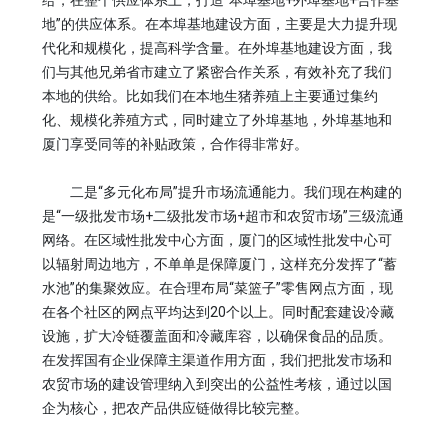
给，在整个供应体系上，打造“本埠基地+外埠基地+合作基
地”的供应体系。在本埠基地建设方面，主要是大力提升现
代化和规模化，提高科学含量。在外埠基地建设方面，我
们与其他兄弟省市建立了紧密合作关系，有效补充了我们
本地的供给。比如我们在本地生猪养殖上主要通过集约
化、规模化养殖方式，同时建立了外埠基地，外埠基地和
厦门享受同等的补贴政策，合作得非常好。
二是“多元化布局”提升市场流通能力。我们现在构建的
是“一级批发市场+二级批发市场+超市和农贸市场”三级流通
网络。在区域性批发中心方面，厦门的区域性批发中心可
以辐射周边地方，不单单是保障厦门，这样充分发挥了“蓄
水池”的集聚效应。在合理布局“菜篮子”零售网点方面，现
在各个社区的网点平均达到20个以上。同时配套建设冷藏
设施，扩大冷链覆盖面和冷藏库容，以确保食品的品质。
在发挥国有企业保障主渠道作用方面，我们把批发市场和
农贸市场的建设管理纳入到突出的公益性考核，通过以国
企为核心，把农产品供应链做得比较完整。