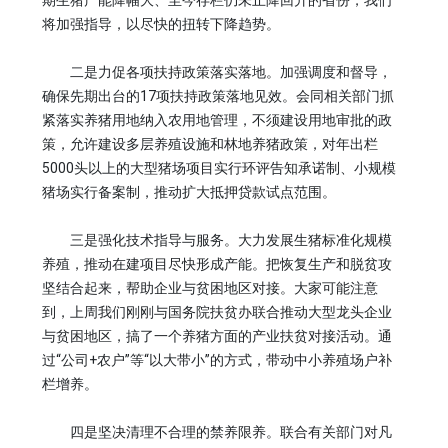
期生猪产能降幅大、至今存栏仍未止降回升的省份，我们
将加强指导，以尽快的扭转下降趋势。
二是力促各项扶持政策落实落地。加强调度和督导，
确保先期出台的17项扶持政策落地见效。会同相关部门抓
紧落实养猪用地纳入农用地管理，不须建设用地审批的政
策，允许建设多层养殖设施和林地养猪政策，对年出栏
5000头以上的大型猪场项目实行环评告知承诺制、小规模
猪场实行备案制，推动扩大抵押贷款试点范围。
三是强化技术指导与服务。大力发展生猪标准化规模
养殖，推动在建项目尽快形成产能。把恢复生产和脱贫攻
坚结合起来，帮助企业与贫困地区对接。大家可能注意
到，上周我们刚刚与国务院扶贫办联合推动大型龙头企业
与贫困地区，搞了一个养猪方面的产业扶贫对接活动。通
过“公司+农户”等“以大带小”的方式，带动中小养殖场户补
栏增养。
四是坚决清理不合理的禁养限养。联合有关部门对凡