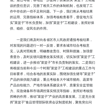
成。通过考核，各地进一步提高了抓紧抓实“菜篮子”工程建
设的责任意识，完善了相关工作的体制机制，也发现了工
作中存在的一些不足和问题。下一步，我们将从考核结果
的运用、完善指标体系，加强考核检查着手，督促地方压
实“菜篮子”市长负责制，加强“菜篮子”工程建设，发挥好保
供、稳价、促民生的作用。
一是我们将及时向各省区市人民政府通报考核结果，
对发现的问题进行一对一反馈，要求各城市结合考核意
见，认真对照检查，明确整改责任、时限和措施，加强督
查督办，及时反馈问题整改落实情况，切实加强“菜篮子”工
程建设，进一步推动“菜篮子”市长负责制的落实。二是我们
将根据当前和今后一个时期“菜篮子”工程建设的重点工作与
目标要求，结合各地的发展实际，围绕加强生猪等“菜篮子”
产品的保供能力建设，重点考核各大中城市猪肉、蔬菜等
产品自给能力、产地市场体系建设水平、质量安全监管能
力、应急储备和市场调控落实情况等指标，发挥好考核指
挥棒的作用，推动“菜篮子”产业的高质量发展。三是充分发
挥“菜篮子”食品管理部际联席会议制度机制，聚焦突出问