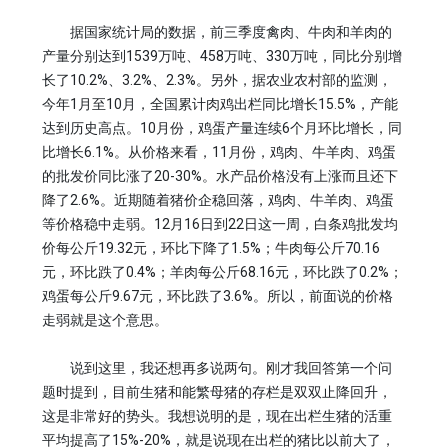
据国家统计局的数据，前三季度禽肉、牛肉和羊肉的
产量分别达到1539万吨、458万吨、330万吨，同比分别增
长了10.2%、3.2%、2.3%。另外，据农业农村部的监测，
今年1月至10月，全国累计肉鸡出栏同比增长15.5%，产能
达到历史高点。10月份，鸡蛋产量连续6个月环比增长，同
比增长6.1%。从价格来看，11月份，鸡肉、牛羊肉、鸡蛋
的批发价同比涨了20-30%。水产品价格没有上涨而且还下
降了2.6%。近期随着猪价企稳回落，鸡肉、牛羊肉、鸡蛋
等价格稳中走弱。12月16日到22日这一周，白条鸡批发均
价每公斤19.32元，环比下降了1.5%；牛肉每公斤70.16
元，环比跌了0.4%；羊肉每公斤68.16元，环比跌了0.2%；
鸡蛋每公斤9.67元，环比跌了3.6%。所以，前面说的价格
走弱就是这个意思。
说到这里，我还想再多说两句。刚才我回答第一个问
题时提到，目前生猪和能繁母猪的存栏是双双止降回升，
这是非常好的势头。我想说明的是，现在出栏生猪的活重
平均提高了15%-20%，就是说现在出栏的猪比以前大了，