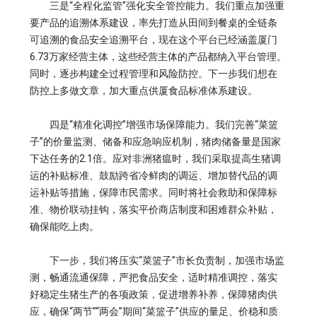
三是“全程化监管”强化安全管控能力。我们重点加强重
要产品的追溯体系建设，率先打造从田间到餐桌的全链条
可追溯的食品安全追溯平台，现在这个平台已经涵盖厦门
6.73万家经营主体，这些经营主体的产品都纳入平台管理。
同时，逐步构建全过程管理和风险防控。下一步我们想在
防控上多做文章，加大重点供厦食品标准体系建设。
四是“精准化调控”增强市场保障能力。我们完善“菜篮
子”的价量监测、储备和应急响应机制，猪肉储备量是国家
下达任务的2.1倍。应对非洲猪瘟时，我们采取提高生猪调
运的补贴标准、鼓励跨省冷鲜肉的调运、增加替代品的调
运补贴等措施，保障市民需求。同时将社会救助和保障标
准、物价联动挂钩，落实平价商店制度和困难群众补贴，
确保能吃上肉。
下一步，我们将压实“菜篮子”市长负责制，加强市场监
测，畅通流通保障，严把食品安全，适时精准调控，落实
好稳定生猪生产的各项政策，促进增养补养，保障猪肉供
应，确保“两节”“两会”期间“菜篮子”供应的量足、价稳和质