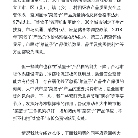
量安全建设更有力。36个城市切实落实属地管理职责，建
立了市、区（县）、镇（乡）、村四级农产品质量安全监
管体系，监测显示“菜篮子”产品质量抽检总体合格率达到
97%以上。“菜篮子”管理机制更健全。36个城市制定了生产
扶持、市场流通、消费补贴、应急储备等调控政策，2018
年“菜篮子”产品总体价格涨幅在5%以内。第三方调查评估
显示，市民对“菜篮子”产品供给数量、品类及购买便利性等
方面都较为满意。
但一些城市也存在“菜篮子”产品自给能力下降，产地市
场体系建设滞后，冷链物流短板问题明显，质量安全监管
能力有待提升，存在弱化甚至忽视“菜篮子”产品生产保供的
倾向。大中城市是“菜篮子”产品的重要消费市场，是全国市
场的风向标。下一步，我们将紧盯元旦春节和“两会”等重要
节点，发挥好考核指挥棒的作用，督促推动各大中城市把
“菜篮子”工作抓紧抓好，增加猪肉等“菜篮子”产品供应，不
折不扣把“菜篮子”市长负责制落到实处。
情况我就介绍这么多，下面我和我的同事愿意回答大