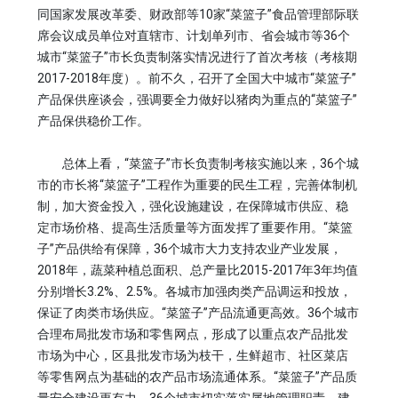
同国家发展改革委、财政部等10家“菜篮子”食品管理部际联
席会议成员单位对直辖市、计划单列市、省会城市等36个
城市“菜篮子”市长负责制落实情况进行了首次考核（考核期
2017-2018年度）。前不久，召开了全国大中城市“菜篮子”
产品保供座谈会，强调要全力做好以猪肉为重点的“菜篮子”
产品保供稳价工作。
总体上看，“菜篮子”市长负责制考核实施以来，36个城
市的市长将“菜篮子”工程作为重要的民生工程，完善体制机
制，加大资金投入，强化设施建设，在保障城市供应、稳
定市场价格、提高生活质量等方面发挥了重要作用。“菜篮
子”产品供给有保障，36个城市大力支持农业产业发展，
2018年，蔬菜种植总面积、总产量比2015-2017年3年均值
分别增长3.2%、2.5%。各城市加强肉类产品调运和投放，
保证了肉类市场供应。“菜篮子”产品流通更高效。36个城市
合理布局批发市场和零售网点，形成了以重点农产品批发
市场为中心，区县批发市场为枝干，生鲜超市、社区菜店
等零售网点为基础的农产品市场流通体系。“菜篮子”产品质