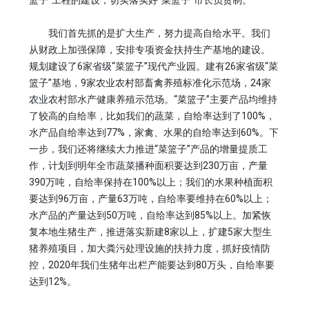
篮子”工程的建设，切实落实好“菜篮子”市长负责制。
我们首先抓的是扩大生产，努力提高自给水平。我们
从财政上加强保障，安排专项资金扶持生产基地的建设。
规划建设了6家省级“菜篮子”现代产业园。建有26家省级“菜
篮子”基地，9家农业农村部畜禽养殖标准化示范场，24家
农业农村部水产健康养殖示范场。“菜篮子”主要产品均维持
了较高的自给率，比如我们的蔬菜，自给率达到了100%，
水产品自给率达到77%，家禽、水果的自给率达到60%。下
一步，我们还将继续大力推进“菜篮子”产品的增量提质工
作，计划到明年全市蔬菜播种面积要达到230万亩，产量
390万吨，自给率保持在100%以上；我们的水果种植面积
要达到96万亩，产量63万吨，自给率要维持在60%以上；
水产品的产量达到50万吨，自给率达到85%以上。加紧恢
复本地生猪生产，推进落实新建8家以上，扩建5家大型生
猪养殖项目，加大粪污处理设施的扶持力度，抓好疫情防
控，2020年我们生猪年出栏产能要达到80万头，自给率要
达到12%。