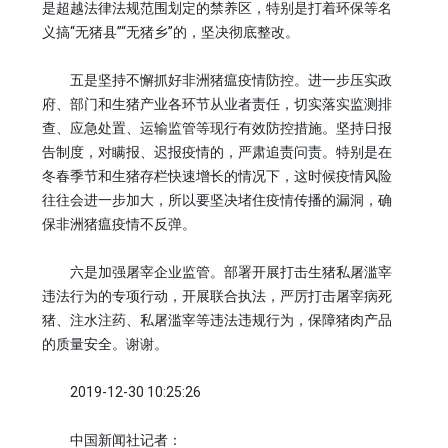
是超越法律法规范围划定的禁养区，特别是打着环保等名
义搞“无猪县”“无猪乡”的，坚决彻底整改。
五是坚持不懈抓好非洲猪瘟疫情防控。进一步压实政
府、部门和生猪产业各环节从业者责任，切实落实监测排
查、应急处置、运输监管等现行有效防控措施。坚持日报
告制度，对瞒报、迟报疫情的，严肃追责问责。特别是在
冬春季节和生猪存栏快速增长的情况下，这时候疫情风险
往往会进一步加大，所以要坚决堵住疫情传播的漏洞，确
保非洲猪瘟疫情不反弹。
六是加强屠宰企业监管。部署开展打击生猪私屠滥宰
违法行为的专项行动，开展联合执法，严厉打击屠宰病死
猪、注水注药、私屠滥宰等违法违规行为，保障猪肉产品
的质量安全。谢谢。
2019-12-30 10:25:26
中国新闻社记者：