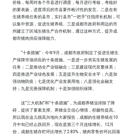
价格，每周对各个市县进行调度，每月进行考核，考核好
的要表扬，进度滞后的市县要作检讨性的发言。二是在有
生猪养殖任务的县市，实行县市“一把手”任指挥长机制，可
以集中资源，促进生猪养殖。三是成都市政府和周边的市
州建立了区域生猪生产合作机制，通过这种方式，提升成
都市猪肉供应保障能力。
“十条措施”：今年9月，成都市政府制定了促进生猪生
产保障市场供应的十条措施。一是进一步夯实生猪发展的
任务；二是推动全产业链融合；三是建设现代良繁体系；
四是推进产业绿色发展；五是提升生物安全水平；六是加
强动物防疫；七是优化产业发展用地；八是强化金融支
持；九是完善保障机制；十是加强组织保障。
这“三大机制”和“十条措施”，为成都养猪业排除了障
碍，提供了要素支撑。养猪业主信心增强，积极性提高。
所以我在这儿很高兴地向大家报告，成都的生猪养殖在10
月中旬已经止跌回升，现在是第三个月连续增长。12月
份，成都生猪存栏环比增长了2.83%，猪肉零售价环比回落