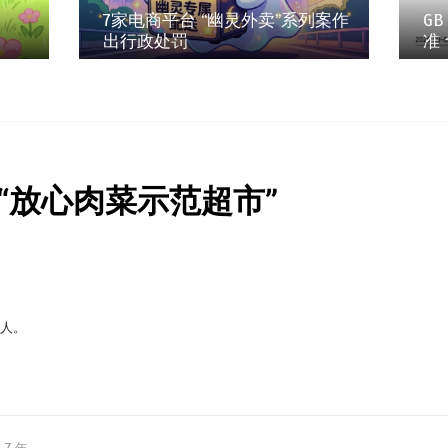
7家电商平台 “幽灵外卖”系列案作
GB
出行政处罚
准
“放心肉菜示范超市”
缘人。