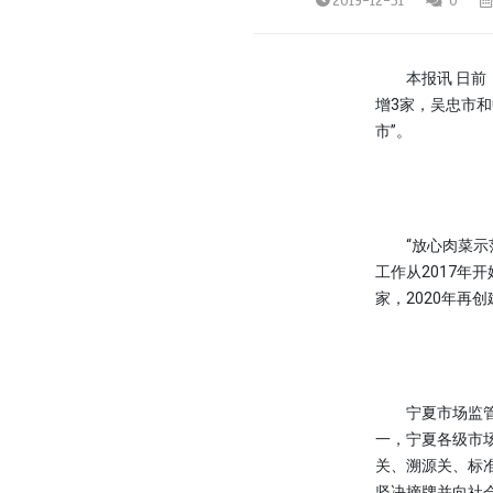
2019-12-31
0
本报讯 日前，
增3家，吴忠市和
市”。
“放心肉菜示范
工作从2017年开
家，2020年再
宁夏市场监管厅
一，宁夏各级市
关、溯源关、标
坚决摘牌并向社