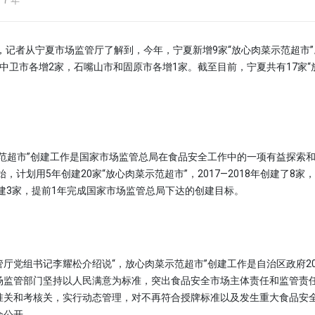
7 年
记者从宁夏市场监管厅了解到，今年，宁夏新增9家“放心肉菜示范超市”
中卫市各增2家，石嘴山市和固原市各增1家。截至目前，宁夏共有17家“
超市”创建工作是国家市场监管总局在食品安全工作中的一项有益探索和
始，计划用5年创建20家“放心肉菜示范超市”，2017—2018年创建了8家，
创建3家，提前1年完成国家市场监管总局下达的创建目标。
党组书记李耀松介绍说“，放心肉菜示范超市”创建工作是自治区政府20
场监管部门坚持以人民满意为标准，突出食品安全市场主体责任和监管责
准关和考核关，实行动态管理，对不再符合授牌标准以及发生重大食品安
会公开。