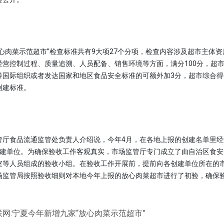
肉菜示范超市”检查标准共有9大项27个分项，检查内容涉及超市主体资
经营控制过程、质量追溯、人员配备、销售环境等方面，满分100分，超
国际组织或者发达国家和地区食品安全标准的可额外加3分，超市综合得分
创建标准。
食品流通监管处负责人介绍说，今年4月，在各地上报的创建名单里经
创建单位。为确保验收工作客观真实，市场监管厅专门成立了由自治区食安
室等人员组成的验收小组。在验收工作开展前，提前向各创建单位所在的
场监管局按照验收细则对本地今年上报的放心肉菜超市进行了初验，确保
网:宁夏今年新增九家“放心肉菜示范超市”