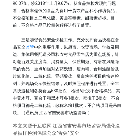
96.37%，较2018年上升9.67%。从食品抽检发现的问题
看，合格率偏低的食品为食用干货农产品和小作坊食品，
不合格项目是二氧化硫、黄曲霉毒素、甜蜜素超标。目
前，不合格产品已按相关程序进行了处置。
三是加强食品安全快检工作。充分发挥食品快检在食
品安全
监管
中的重要作用，以超市、农贸市场、学校及周
边、集体用餐配送公司和农村食品零售店为重点场所，针
对老百姓关注度高、消费量大、保质期短、有潜在风险隐
患的食品，重点加强对农药残留、瘦肉精、食用油酸价及
过氧化值、二氧化硫、亚硝酸盐、吊白块等项目的快速检
测，并现场公示快检结果，及时按照程序进行处置。全年
共快速检测各类食品530批次，检出6批次不合格样品，其
中黄木耳、百合干和黑木耳各1批次、辣椒干2批次，不合
格项目都是二氧化硫；散称米粉1批次，不合格项目是吊白
块。（通讯员 江西省吉安县市场监管局 ）
本文来源于互联网:江西省吉安县市场监管局强化食
品抽样检测保障公众“舌尖”安全