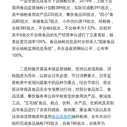
一是全面完成省市下达抽检任务。2019年，上级下达
我局食品监督抽检计划数389批次，实际完成数391批次，
其中抽检食用农产品235批次、餐饮食品50批次、“四小”食
品80批次、保健食品7批次、小作坊白酒19批次。经检验，
合格385批次，不合格6批次，不合格率为1.53%。目前对
其中6批次不合格食品的生产经营单位进行了立案查处，核
查处置完成率100%。食品抽检信息及时全部录入“国家食品
安全抽检监测信息系统”，并在县政府网站公开，公布率
100%。
二是积极开展县本级监督抽检。坚持以发现风险、消
除隐患为导向，以群众日常必需、节日消费量大、日常监
督检查中发现问题集中的品种为重点，结合节假日、群众
投诉举报及食品安全专项整治行动，对部分食品加工、食
品流通、餐饮服务单位和学校食堂的食用农产品、粮油加
工品、“五毛钱”食品、糕点、饮料、水产品、生鲜肉及其制
品等食品进行了农兽药残留、致病菌、重金属污染以及非
法添加违禁物质和滥用
食品添加剂
抽样检测。全年共自行
组织完成食品抽检193批次，合格186批次，合格率为