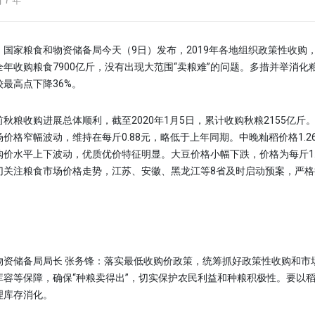
7 年
家粮食和物资储备局今天（9日）发布，2019年各地组织政策性收购
年收购粮食7900亿斤，没有出现大范围“卖粮难”的问题。多措并举消化
最高点下降36%。
收购进展总体顺利，截至2020年1月5日，累计收购秋粮2155亿斤
价格窄幅波动，维持在每斤0.88元，略低于上年同期。中晚籼稻价格1.26元
购价水平上下波动，优质优价特征明显。大豆价格小幅下跌，价格为每斤1.
切关注粮食市场价格走势，江苏、安徽、黑龙江等8省及时启动预案，严格
储备局局长 张务锋：落实最低收购价政策，统筹抓好政策性收购和市
库容等保障，确保“种粮卖得出”，切实保护农民利益和种粮积极性。要以
理库存消化。