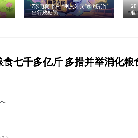
7家电商平台 “幽灵外卖”系列案作
GB
出行政处罚
准
购粮食七千多亿斤 多措并举消化
缘人。