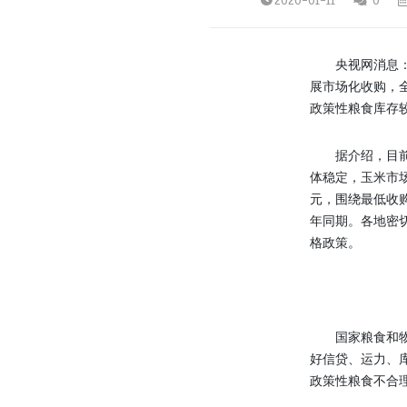
2020-01-11
0
央视网消息：国
展市场化收购，全
政策性粮食库存较
据介绍，目前秋粮
体稳定，玉米市场
元，围绕最低收
年同期。各地密
格政策。
国家粮食和物资
好信贷、运力、
政策性粮食不合