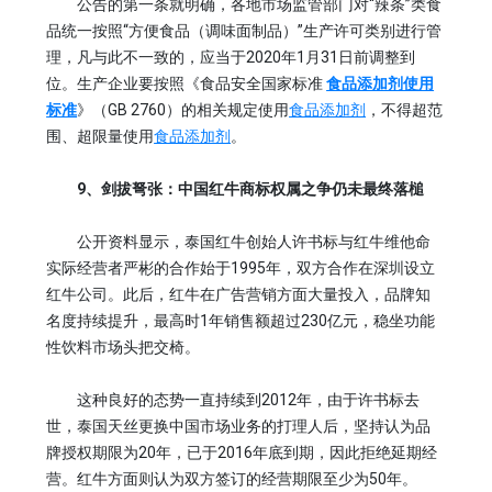
公告的第一条就明确，各地市场监管部门对“辣条”类食
品统一按照“方便食品（调味面制品）”生产许可类别进行管
理，凡与此不一致的，应当于2020年1月31日前调整到
位。生产企业要按照《食品安全国家标准
食品添加剂使用
标准
》（GB 2760）的相关规定使用
食品添加剂
，不得超范
围、超限量使用
食品添加剂
。
9、剑拔弩张：中国红牛商标权属之争仍未最终落槌
公开资料显示，泰国红牛创始人许书标与红牛维他命
实际经营者严彬的合作始于1995年，双方合作在深圳设立
红牛公司。此后，红牛在广告营销方面大量投入，品牌知
名度持续提升，最高时1年销售额超过230亿元，稳坐功能
性饮料市场头把交椅。
这种良好的态势一直持续到2012年，由于许书标去
世，泰国天丝更换中国市场业务的打理人后，坚持认为品
牌授权期限为20年，已于2016年底到期，因此拒绝延期经
营。红牛方面则认为双方签订的经营期限至少为50年。