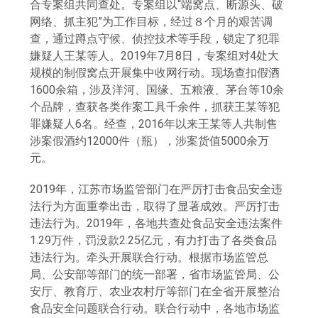
合专案组共同查处。专案组以“端窝点、断源头、破
网络、抓主犯”为工作目标，经过８个月的艰苦调
查，通过蹲点守候、侦控技术等手段，锁定了犯罪
嫌疑人王某等人。2019年7月8日，专案组对4处大
规模的制假窝点开展集中收网行动。现场查扣假酒
1600余箱，涉及洋河、国缘、五粮液、茅台等10余
个品牌，查获各类作案工具千余件，抓获王某等犯
罪嫌疑人6名。经查，2016年以来王某等人共制售
涉案假酒约12000件（瓶），涉案货值5000余万
元。
2019年，江苏市场监管部门在严厉打击食品安全违
法行为方面重拳出击，取得了显著成效。严厉打击
违法行为。2019年，各地共查处食品安全违法案件
1.29万件，罚没款2.25亿元，有力打击了各类食品
违法行为。牵头开展联合行动。根据市场监管总
局、公安部等部门的统一部署，省市场监管局、公
安厅、教育厅、农业农村厅等部门在全省开展整治
食品安全问题联合行动。联合行动中，各地市场监