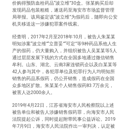
价购得预防血栓药品“波立维”30盒。张某购买后却
发现药品包装粗糙，遂送药至海安市市场监督管理
局举报。该局鉴定该“波立维”为假药后，随即向公安
机关移送这一涉嫌犯罪案件线索。
经查明，2017年2月至2018年10月，被告人朱某某
明知涉案“波立维”“立普妥”“可定”等9种药品系他人生
产的假药，仍大量购入，并组织被告人吴某某等5人
通过层层发展下线的方式在全国多地通过微信销售
牟利。山东、湖北、云南3家连锁药企以及白某某等
42人参与其中，各犯罪单位及犯罪行为人均明知所
销售的药品系假药，仍公开销售，造成假药在全国
众多地区扩散。朱某某个人销售假药83.7万余元，
被害人达2000余人。
2019年4月22日，江苏省海安市人民检察院以上述
被告单位和被告人涉嫌销售假药罪，向海安市人民
法院提起公诉，同时提起附带民事公益诉讼。2019
年7月9日，海安市人民法院作出一审判决，认定被