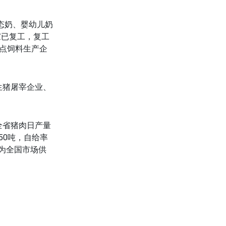
态奶、婴幼儿奶
家已复工，复工
重点饲料生产企
猪屠宰企业、
省猪肉日产量
050吨，自给率
为全国市场供