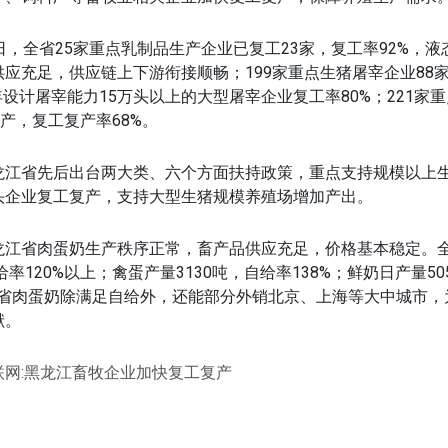
，全省25家重点乳制品生产企业已复工23家，复工率92%，液
应充足，供应链上下游衔接顺畅；199家重点生猪屠宰企业88
年设计屠宰能力15万头以上的大型屠宰企业复工率80%；221家
复产，复工复产率68%。
省先后出台两大类、六个方面扶持政策，重点支持规模以上生
头企业复工复产，支持大型生猪规模养殖场增加产出。
省肉蛋奶生产秩序正常，畜产品供应充足，价格基本稳定。全
给率120%以上；禽蛋产量3130吨，自给率138%；鲜奶日产量5
龙江省肉蛋奶除满足自给外，还能部分外销北京、上海等大中城市，
献。
联网:黑龙江畜牧企业加快复工复产