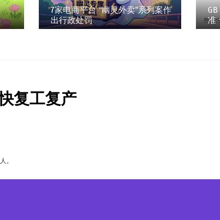
7家电商平台 “幽灵外卖”系列案作
GB
出行政处罚
准
快复工复产
缘人。