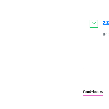
2
1
food-books