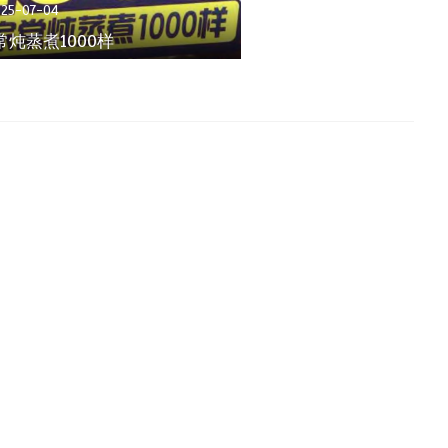
025-07-04
常炖蒸煮1000样