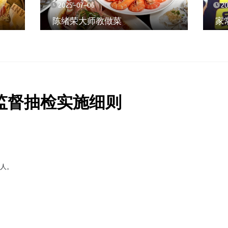
2025-07-06
2
陈绪荣大师教做菜
家
全监督抽检实施细则
缘人。