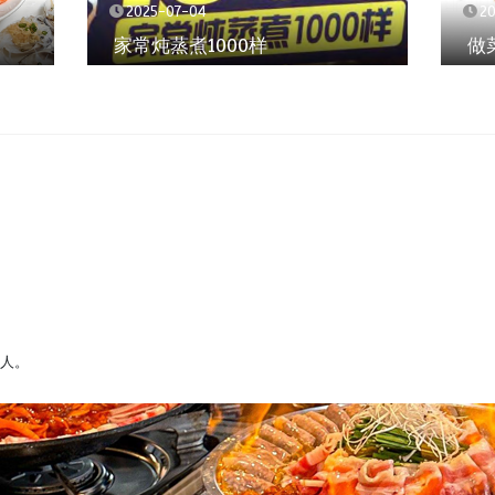
2025-07-04
2
家常炖蒸煮1000样
做
缘人。