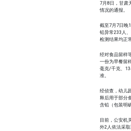
7月8日，甘
情况的通报。
截至7月7日晚
铅异常233人
检测结果均正
经对食品留样等
一份为早餐留
毫克/千克、1
准。
经侦查，幼儿
释后用于部分
含铅（包装明
目前，
公安机
外2人依法采