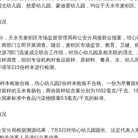
渭北幼儿园、慈爱幼儿园、蒙迪爱幼儿园，均位于天水市麦积区
情况
52分，天水市麦积区市场监督管理局和公安分局接群众报案，培
，两部门立即开展调查。随后，麦积区市场监管、教育、卫健、
资源7部门迅速成立联合工作组，对培心幼儿园及相关联的渭北、
取样调查，组织专业机构对食品留样、原材料、餐具、水、幼儿
境等223份样本进行检测。
1份样本检验合格，培心幼儿园2份样本检验不合格。一份为早餐留
留样的玉米卷肠包，两份留样铅含量分别为1052毫克/千克、13
国家标准中食品污染物限量0.5毫克/千克的标准。
情况
公安分局根据溯源结果，7月3日对培心幼儿园园长、法定代表人
名相关涉案人员进行立案侦查。