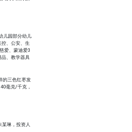
。
心幼儿园部分幼儿
疾控、公安、生
慈爱、蒙迪爱3
用品、教学器具
样的三色红枣发
40毫克/千克，
朱某琳，投资人