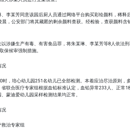
琳、李某芳同意该园后厨人员通过网络平台购买彩绘颜料，稀释
日凌晨，公安部门将其藏匿的剩余颜料查获。经检验，查获颜料含
。
关以涉嫌生产有毒、有害食品罪，将朱某琳、李某芳等8人依法刑
取取保候审强制措施。
情况
10时，培心幼儿园251名幼儿已全部检测。本着应治尽治原则，
省联合医疗专家组根据血铅标准认定，血铅异常233人、正常1
园、蒙迪爱幼儿园采样检测结果均正常。
情况
疗救治专家组