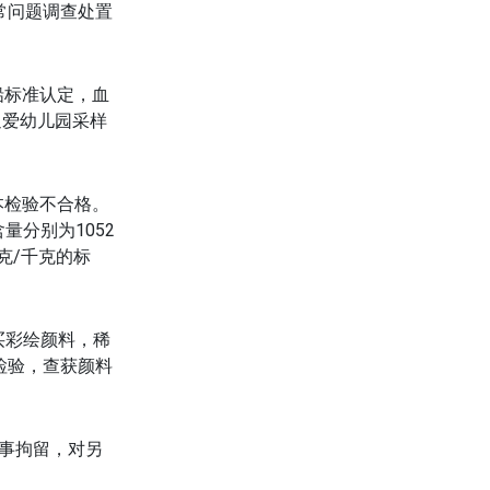
常问题调查处置
铅标准认定，血
迪爱幼儿园采样
本检验不合格。
分别为1052
克/千克的标
买彩绘颜料，稀
检验，查获颜料
事拘留，对另