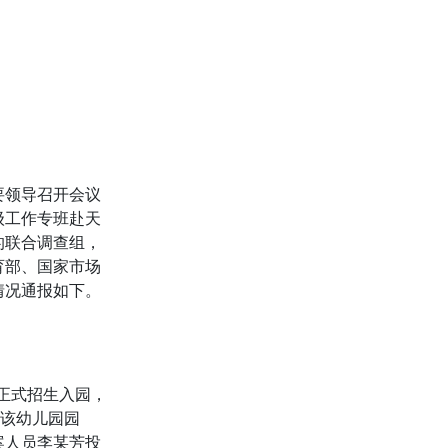
要领导召开会议
级工作专班赴天
的联合调查组，
育部、国家市场
情况通报如下。
旬正式招生入园，
为该幼儿园园
案人员李某芳投