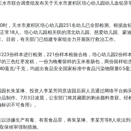
肃天水市联合调查组发布关于天水市麦积区培心幼儿园幼儿血铅异
10时，天水市麦积区培心幼儿园251名幼儿已全部检测。
根据血
、正常18人。
培心幼儿园相关联的渭北幼儿园、慈爱幼儿园、蒙
常。目前，有关部门已组建专家组全力开展医疗救治工作。
223份样本进行检测，221份样本检验合格，培心幼儿园2份样
样的三色红枣发糕，一份为晚餐留样的玉米卷肠包，两份留样铅含量
340毫克/千克，均超出食品安全国家标准中食品污染物限量0.5毫
园园长朱某琳、投资人李某芳同意该园后厨人员通过网络平台购
食品制作。7月3日凌晨，公安部门将其藏匿的剩余颜料查获
。经
确标识不可食用）。
关以涉嫌生产有毒、有害食品罪，将朱某琳、李某芳等8人依法刑
取取保候审强制措施。