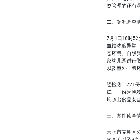
资管理的还有
二、溯源调查
7月1日18时
血铅浓度异常
态环境、自然
家幼儿园进行
以及室外土壤环
经检测，22
糕，一份为晚餐
均超出食品安全
三、案件侦查
天水市麦积区
李某芳以及8