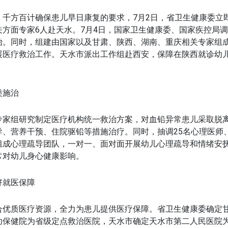
、千方百计确保患儿早日康复的要求，7月2日，省卫生健康委立
关方面专家6人赴天水。7月4日，国家卫生健康委、国家疾控局调
治。同时，组建由国家以及甘肃、陕西、湖南、重庆相关专家组
展医疗救治工作。天水市派出工作组赴西安，保障在陕西就诊幼
类施治
专家组研究制定医疗机构统一救治方案，对血铅异常患儿采取脱
、营养干预、住院驱铅等措施治疗。同时，抽调25名心理医师、
组成心理疏导团队，一对一、面对面开展幼儿心理疏导和情绪安
常对幼儿身心健康影响。
好就医保障
合优质医疗资源，全力为患儿提供医疗保障。省卫生健康委确定
幼保健院为省级定点救治医院，天水市确定天水市第二人民医院