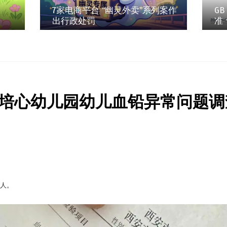
7家电商平台 “幽灵外卖”系列案作
GB
出行政处罚
准
培心幼儿园幼儿血铅异常问题调
缘人。