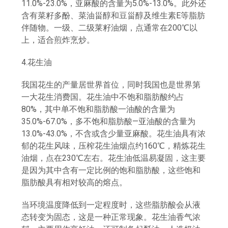
11.0%-23.0%，亚麻酸的含量为5.0%-13.0%。此外还
含有菜籽多酚、菜油甾醇和豆甾醇及维生素E等脂肪
伴随物。一级、二级莱籽油烟，点通常在200℃以
上，适合煎炸烹炒。
4.花生油
我国花生的产量居世界首位，同时我国也是世界第
一大花生消费国。花生油中不饱和脂肪酸约占
80%，其中单不饱和脂肪酸一油酸的含量为
35.0%-67.0%，多不饱和脂肪酸—亚油酸的含量为
13.0%-43.0%，不含或含少量亚麻酸。花生油具有浓
郁的花生风味，压榨花生油烟点约160℃，精炼花生
油烟，点在230℃左右。花生油低温易凝固，这主要
是因为其中含有一定比例的饱和脂肪酸，这些饱和
脂肪酸具有相对较高的熔点。
当环境温度降低到一定程度时，这些脂肪酸会从液
态转变为固态，这是一种正常现象。花生油香气浓