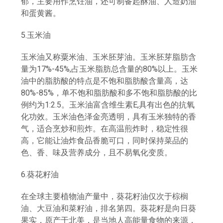
郁，主要用作烹饪油，还可制备起酥油、人造奶油
和蛋黄酱。
5.玉米油
玉米油又称粟米油、玉米胚芽油。玉米胚芽脂肪含
量为17%-45%,占玉米脂肪总含量的80%以上。玉米
油中的脂肪酸的特点是不饱和脂肪酸含量高，达
80%-85%，单不饱和脂肪酸和多不饱和脂肪酸的比
例约为1:2.5。玉米油富含维生素E,具有出色的抗氧
化功效。玉米油色泽金亮透明，具有玉米独特的香
气，适合烹炒和煎炸。在高温煎炸时，稳定性很
高，它能让油炸食品香脆可口，同时保持菜品的
色、香、味及营养成分，且不易氧化变质。
6.葵花籽油
在全球主要植物油产量中，葵花籽油仅次于棕榈
油、大豆油和菜籽油，排名第四。葵花籽是向日葵
果实，原产于北美，是当地人高能量食物的来源，