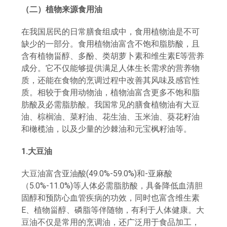
（二）植物来源食用油
在我国居民的日常膳食组成中，食用植物油是不可
缺少的一部分。食用植物油富含不饱和脂肪酸，且
含有
植物甾醇
、多酚、类胡萝卜素和维生素E等营养
成分。它不仅能够提供满足人体生长需求的营养物
质，还能在食物的烹调过程中改善其风味及感官性
质。相较于食用动物油，植物油富含更多不饱和脂
肪酸及必需脂肪酸。我国常见的膳食植物油有大豆
油、棕榈油、菜籽油、花生油、玉米油、葵花籽油
和橄榄油，以及少量的沙棘油和元宝枫籽油等。
1.大豆油
大豆油富含亚油酸(49.0%-59.0%)和-亚麻酸
（5.0%-11.0%)等人体必需脂肪酸，具备降低血清胆
固醇和预防心血管疾病的功效，同时也富含维生素
E、植物甾醇、磷脂等伴随物，有利于人体健康。大
豆油不仅是常用的烹调油，还广泛用于食品加工，