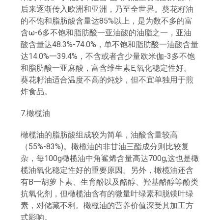
后来逐渐传入欧洲和亚洲，乃至全世界。葵花籽油
的不饱和脂肪酸含量达85%以上，是为数不多的富
含ω-6多不饱和脂肪酸一亚油酸的油脂之一，亚油
酸含量达48.3%-74.0%，单不饱和脂肪酸一油酸含量
达14.0%一39.4%，不含或者含少量欧米伽-3多不饱
和脂肪酸一亚麻酸，富含维生素E,氧化稳定性好。
葵花籽油适合温度不高的炖炒，但不宜单独用于煎
炸食品。
7.橄榄油
橄榄油的脂肪酸组成较为简单，油酸含量较高
（55%-83%)。橄榄油的非甘油三酯成分则比较复
杂，每100g橄榄油中角鲨烯含量高达700g,这也是橄
榄油氧化稳定性好的重要原因。另外，橄榄油还含
有B一胡萝卜素、生育酚以及酪醇、羟基酪醇等酚类
抗氧化剂，但橄榄油含有的微量叶绿素和脱镁叶绿
素，对储藏不利。橄榄油的营养价值深受其加工方
式影响。