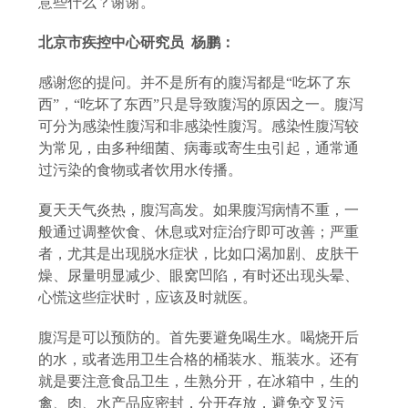
意些什么？谢谢。
北京市
疾控中心研究员
杨鹏：
感谢您的提问。并不是所有的腹泻都是
“吃坏了东
西”，“吃坏了东西”只是导致腹泻的原因之一。腹泻
可分为感染性腹泻和非感染性腹泻。感染性腹泻较
为常见，由多种细菌、病毒或寄生虫引起，通常通
过污染的食物或者饮用水传播。
夏天天气炎热，腹泻高发。如果腹泻病情不重，一
般通过调整饮食、休息或对症治疗即可改善；严重
者，尤其是出现脱水症状，比如口渴加剧、皮肤干
燥、尿量明显减少、眼窝凹陷，有时还出现头晕、
心慌这些症状时，应该及时就医。
腹泻是可以预防的。首先要避免喝生水。喝烧开后
的水，或者选用卫生合格的桶装水、瓶装水。还有
就是要注意食品卫生，生熟分开，在冰箱中，生的
禽、肉、水产品应密封，分开存放，避免交叉污