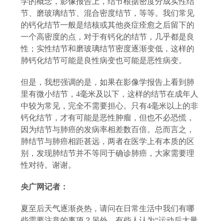
学的概念，影像报告上，结节根据密度分成实性结
节、磨玻璃结节、混合密度结节，等等。我们常见
的钙化结节一般是结核或其他炎症痊愈之后留下的
一个高密度的点，对于有钙化的结节，几乎都是良
性；实性结节和磨玻璃结节密度逐渐变低，这样的
肺钙化结节可能是良性病变也可能是恶性病变。
但是，我想强调的是，如果在影像学报告上看到肺
里有微小结节，
4毫米及以下，这样的结节在成年人
中较为常见，完全不需要担心。只有4毫米以上的非
钙化结节，才有可能是恶性肿瘤，但也不必恐慌，
因为结节与肺癌的发病率相差数百倍。总而言之，
肺结节与肺癌相距甚远，两者在医学上有本质的区
别，发现肺结节并不等同于确诊肺癌，大家需要理
性对待。谢谢。
央广网记者：
夏至后天气逐渐炎热，请问在日常生活中我们有哪
些需要注意的事项？另外，有些人认为
“运动后大量