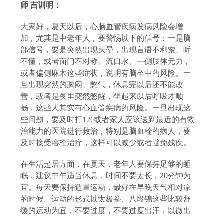
师
吉训明：
大家好，夏天以后，心脑血管疾病发病风险会增
加，尤其是中老年人，要警惕以下的信号：一是脑
部信号，要是突然出现头晕，出现言语不利索、听
不懂，或者面门不对称、流口水、一侧肢体无力，
或者偏侧麻木这些症状，说明有脑卒中的风险。一
旦出现突然的胸闷、憋气，休息完以后还不能改
善，或者是夜里突然憋醒，坐起来以后呼吸才顺
畅，这些人其实有心血管疾病的风险。一旦出现这
些问题，要及时打
120或者家人应该送到最近的有救
治能力的医院进行救治，特别是脑血栓的病人，要
及时接受溶栓治疗，这样可以减少或者避免残疾。
在生活起居方面，在夏天，老年人要保持足够的睡
眠，建议中午适当休息，时间不要太长，
20分钟为
宜。每天要保持适量运动，最好在早晚天气相对凉
的时候。运动的形式以太极拳、八段锦这些比较舒
缓的运动为宜，不要过度，不要过度出汗，以微出