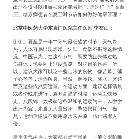
出汗不仅可以排毒祛湿还能减肥”，是这样吗？高血
压、糖尿病患者在夏至时节该如何做好健康管理？
北京中医药大学东直门医院主任医师
李友山：
谢谢。夏至是一年中阳气最旺盛的时节，天气炎
热，人体容易出现烦燥、失眠、食欲不振等这种情
况。中医认为，在这个节气，既要防止身体过热，
伤身体，也要防止过度贪凉，对脾胃的伤害。所
以，建议大家可以吃一些苦味的食物，像苦瓜、莲
子心等等，清热解暑。当然，像冷饮、冰水、冰镇
西瓜这些依然要适量。在运动方面，建议选择清晨
或者傍晚来进行，避开高温的时段。运动以快步
走、八段锦、太极拳这些温和的运动为主，以微微
出汗为宜，来避免大量出汗，导致损耗阳气。当
然，运动后建议不要用凉水来冲凉，防止寒邪入
侵。
夏季天气炎热，大家都心烦气躁的，一般会影响睡