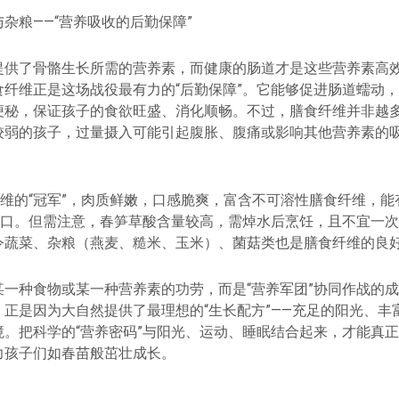
杂粮——“营养吸收的后勤保障”
提供了骨骼生长所需的营养素，而健康的肠道才是这些营养素高
食纤维正是这场战役最有力的“后勤保障”。它能够促进肠道蠕动
便秘，保证孩子的食欲旺盛、消化顺畅。不过，膳食纤维并非越
较弱的孩子，过量摄入可能引起腹胀、腹痛或影响其他营养素的
。
纤维的“冠军”，肉质鲜嫩，口感脆爽，富含不可溶性膳食纤维，
的胃口。但需注意，春笋草酸含量较高，需焯水后烹饪，且不宜一
令蔬菜、杂粮（燕麦、糙米、玉米）、菌菇类也是膳食纤维的良
某一种食物或某一种营养素的功劳，而是“营养军团”协同作战的
，正是因为大自然提供了最理想的“生长配方”——充足的阳光、丰
境。把科学的“营养密码”与阳光、运动、睡眠结合起来，才能真
力孩子们如春苗般茁壮成长。