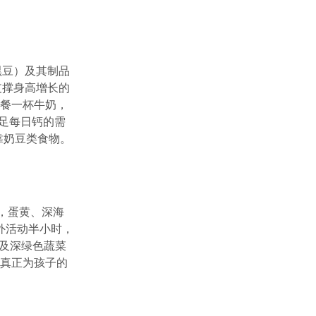
黑豆）及其制品
支撑身高增长的
早餐一杯牛奶，
满足每日钙的需
靠奶豆类食物。
，蛋黄、深海
外活动半小时，
以及深绿色蔬菜
钙真正为孩子的