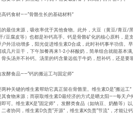
高钙食材——“骨骼生长的基础材料”
钙的最佳来源，吸收率优于其他食物。此外，大豆（黄豆/青豆/
腐干/豆腐皮等）也都是补钙高手。钙是骨骼矿化的核心原料，是
季户外活动增多，阳光促进维生素D合成，此时补钙事半功倍。
腐或几片豆干，下午加餐再来1-2小杯酸奶，简单组合就能基本
：骨头汤并不补钙。汤里的钙含量远低于牛奶，想补钙，还是要
发酵食品——“钙的搬运工与固定师”
要两种关键的维生素帮助它真正留在骨骼里。维生素D是“搬运工”
是其食物来源；而获取维生素D最经济的方式是晒太阳——每天户
即可。维生素K是“固定师”， 发酵类食品（如纳豆、奶酪等）
二者协同，维生素D负责“开源”，维生素K负责“节流”，才能让