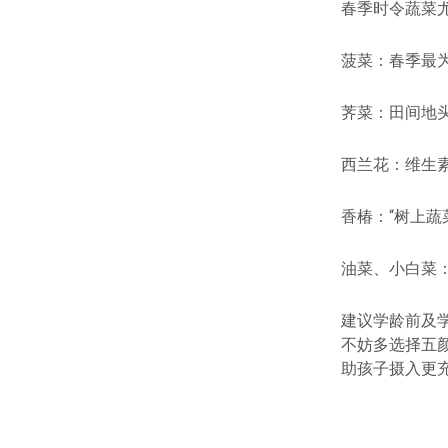
春季时令蔬菜
菠菜：春季最
荠菜：田间地
西兰花：维生素
香椿：“树上
油菜、小白菜
建议学龄前及
不妨多选择五
助孩子摄入更