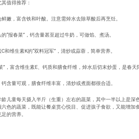
尤其值得推荐：
为鲜嫩，富含铁和叶酸。注意需焯水去除草酸后再烹饪。
头的“报春菜”，钙含量甚至超过牛奶，可做馅、煮汤。
C和维生素K的“双料冠军”，清炒或蒜蓉，简单营养。
蔬菜”，富含维生素E、钙质和膳食纤维，焯水后切末炒蛋，是春天
：钙含量可观，膳食纤维丰富，清炒或煮面都很合适。
学龄儿童每天摄入半斤（生重）左右的蔬菜，其中一半以上是深
颜六色的蔬菜，既能让餐桌赏心悦目、促进孩子食欲，又能增加
充足的营养。