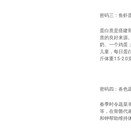
密码三：鱼虾蛋
蛋白质是搭建
质的良好来源
奶、一个鸡蛋
儿童，每日蛋白
斤体重1.5-
密码四：各色蔬
春季时令蔬菜
等，在骨骼代
和钾帮助维持