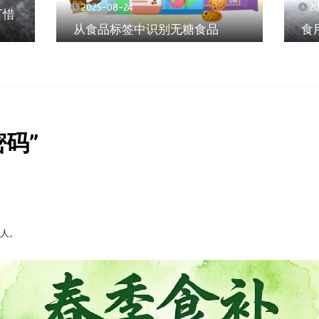
2025-08-24
2
可惜
从食品标签中识别无糖食品
食
码”
缘人。