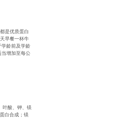
，都是优质蛋白
每天早餐一杯牛
于学龄前及学龄
适当增加至每公
、叶酸、钾、镁
蛋白合成；镁