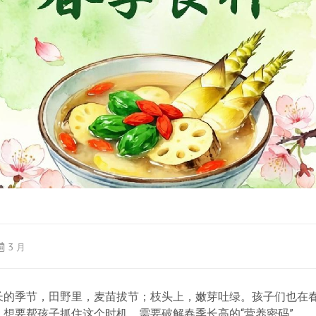
3 月
长的季节，田野里，麦苗拔节；枝头上，嫩芽吐绿。孩子们也在
。想要帮孩子抓住这个时机，需要破解春季长高的“营养密码”。