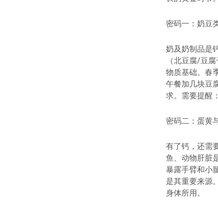
密码一：奶豆类
奶及奶制品是
（北豆腐/豆
物质基础。春
午餐加几块豆
求。需要提醒
密码二：蛋黄与
有了钙，还需
鱼、动物肝脏
暴露手臂和小腿
是其重要来源。
身体所用。