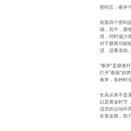
密码五：春笋与
前面四个密码
场，其中，膳
境，同时减少
对于肠胃功能
进、适量添加
“春笋”是膳食
打开“春困”
春笋，各种时
长高从来不是
以是黄金时节
适宜的运动环
长黄金期，助