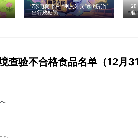
7家电商平台 “幽灵外卖”系列案作
GB
出行政处罚
准
境查验不合格食品名单（12月3
缘人。