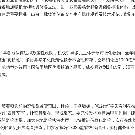
持各地加强粮食和物资储备立法。进一步完善粮食和物资储备标准体系，
订急需重要标准，出台一批物资储备安全生产操作规程及技术规范，做到
9年各地认真组织政策性收购，积极引导多元主体开展市场化收购，全年收
围“卖粮难”。多措并举消化政策性粮食不合理库存，全年消化近1000亿
成功举办首届全国贫困地区优质粮油产品展，成交额达到2.4亿元；30
建成。
着粮食和物资储备监管范围、种类、库点增加，“粮袋子”等负责制考核
通过“四管齐下”，让监管常在、形成常态。要充分发挥垂管局职能作用，
应的监管体系，加大在地监管执法力度；加快推进信息化监管，实行在线
公开”原则开展巡查抽查，切实发挥好12325监管热线作用；实行储备企
力。