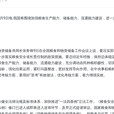
7 年
9日电 我国将围绕加强粮食生产能力、储备能力、流通能力建设，进一步
储备局局长张务锋9日在全国粮食和物资储备工作会议上说，要压实部
一步落实粮食安全省长责任制的政策措施。要总结近年经验，保持总体稳
粮食生产能力、储备能力、流通能力建设，充分调动农民种粮积极性，切
指标，强化结果运用，紧盯问题整改，更好发挥导向作用。在中央事权粮
度考核方面，要用好“首考”有效做法，优化考核方案，着力增强实效。
全法律法规及标准体系，加快推进“一法四条例”立法工作。《粮食安全
条例》修订已进入或即将进入送审环节，及早正式提请审议。国家粮食和
储备安全管理条例》和《战略物资储备安全管理条例》，积极参与起草《