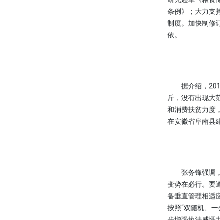
条例》；大力支
制度。加快制修
依。
据介绍，201
斤，没有出现大范
和消费扶贫力度，
在安徽省阜南县
张务锋强调，随
变势在必行。要
备垂直管理相适
按照“双随机、一
步增强执法威慑