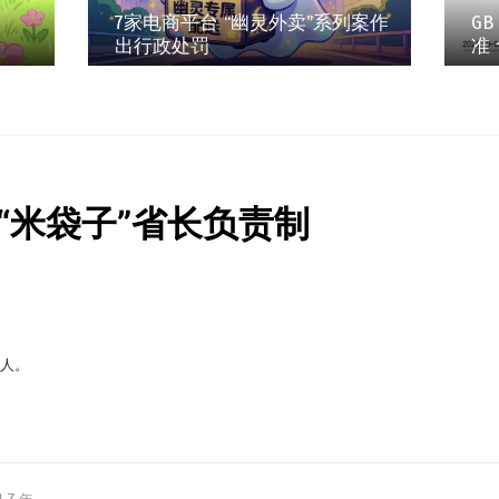
7家电商平台 “幽灵外卖”系列案作
GB
出行政处罚
准
“米袋子”省长负责制
缘人。