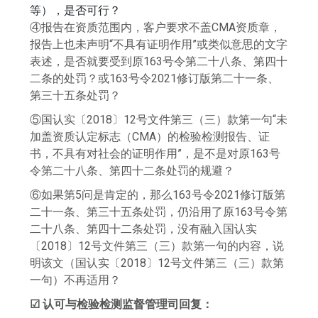
等），是否可行？
④报告在资质范围内，客户要求不盖CMA资质章，
报告上也未声明“不具有证明作用”或类似意思的文字
表述，是否就要受到原163号令第二十八条、第四十
二条的处罚？或163号令2021修订版第二十一条、
第三十五条处罚？
⑤国认实〔2018〕12号文件第三（三）款第一句“未
加盖资质认定标志（CMA）的检验检测报告、证
书，不具有对社会的证明作用”，是不是对原163号
令第二十八条、第四十二条处罚的规避？
⑥如果第5问是肯定的，那么163号令2021修订版第
二十一条、第三十五条处罚，仍沿用了原163号令第
二十八条、第四十二条处罚，没有融入国认实
〔2018〕12号文件第三（三）款第一句的内容，说
明该文（国认实〔2018〕12号文件第三（三）款第
一句）不再适用？
☑ 认可与检验检测监督管理司回复：