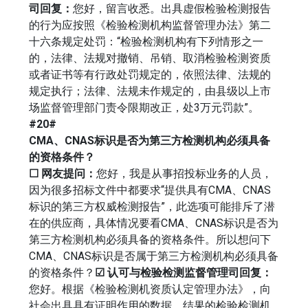
司回复：
您好，留言收悉。出具虚假检验检测报告
的行为应按照《检验检测机构监督管理办法》第二
十六条规定处罚：“检验检测机构有下列情形之一
的，法律、法规对撤销、吊销、取消检验检测资质
或者证书等有行政处罚规定的，依照法律、法规的
规定执行；法律、法规未作规定的，由县级以上市
场监督管理部门责令限期改正，处3万元罚款”。
#20#
CMA、CNAS标识是否为第三方检测机构必须具备
的资格条件？
☐ 网友提问：
您好，我是从事招投标业务的人员，
因为很多招标文件中都要求“提供具有CMA、CNAS
标识的第三方权威检测报告”，此选项可能排斥了潜
在的供应商，具体情况要看CMA、CNAS标识是否为
第三方检测机构必须具备的资格条件。所以想问下
CMA、CNAS标识是否属于第三方检测机构必须具备
的资格条件？
☑ 认可与检验检测监督管理司回复：
您好。根据《检验检测机资质认定管理办法》，向
社会出具具有证明作用的数据、结果的检验检测机