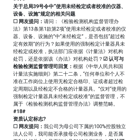
关于总局39号令中“使用未经检定或者校准的仪器、
设备、设施”规定的相关问题
☐ 网友提问：
请问：《检验检测机构监督管理办
法》第13条第1款第2项“使用未经检定或者校准的仪
器、设备、设施的”中“未经检定”，是否包括“超过检
定有效期”的行为？如果使用的强制检定计量器具未
经检定或校准，执法部门应依据《计量法》对机构
处罚，还是依据该《办法》对机构处罚？
☑ 认可与
检验检测监督管理司回复：
根据《中华人民共和国
计量法实施细则》第二十二条，“任何单位和个人不
准在工作岗位上使用无检定合格印、证或者超过检
定周期以及经检定不合格的计量器具。”仅对“使用的
强制检定计量器具未经检定或校准”的监督管理，不
属于《检验检测机构监督管理办法》调整范畴。
#18#
资质认定标志?
☐ 网友提问：
我公司为母公司下属的100%控股独立
法人公司，我司能否承接母公司检测业务，是否属