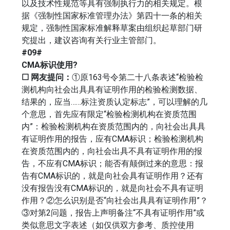
以及技术性规范等具有强制执行力的相关规定。根
据《强制性国家标准管理办法》第四十一条的相关
规定，强制性国家标准解释草案由组织起草部门研
究提出，建议咨询有关行业主管部门。
#09#
CMA标识使用?
☐ 网友提问：
①原163号令第二十八条表述“检验检
测机构向社会出具具有证明作用的检验检测数据、
结果的，应当……标注资质认定标志”，可以理解的几
个意思，首先应有限定“检验检测机构在资质范围
内”：检验检测机构在资质范围内的，向社会出具具
有证明作用的报告，应有CMA标识；检验检测机构
在资质范围内的，向社会出具不具有证明作用的报
告，不应有CMA标识；能否有颠倒过来的意思：报
告有CMA标识的，就是向社会具有证明作用？还有
没有报告没有CMA标识的，就是向社会不具有证明
作用？②怎么识别是否“向社会出具具有证明作用”？
③对第2问题，报告上声明备注“不具有证明作用”或
类似意思文字表述（如仅供双方参考、质控使用