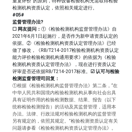
重复评价”的原则，特种设备检验机构无需取得检验
检测机构资质认定，依照相关规定进行。
#05#
监督管理办法?
☐ 网友提问：
①《检验检测机构监督管理办法》自
2021年6月1日起施行，是否作为新申请资质认定的
依据。②《检验检测机构资质认定管理办法》已经
做了修改，《RB/T214-2017检验检测机构资质认定
能力评价检验检测机构通用要求》的依据为《检验
检测机构资质认定管理办法》，现在进行资质认定
评审是否还依据RB/T214-2017标准。
☑ 认可与检验
检测监督管理司回复：
①根据《检验检测机构监督管理办法》第二条，“在
中华人民共和国境内检验检测机构从事向社会出具
具有证明作用的检验检测数据、结果、报告（以下
统称检验检测报告）的活动及其监督管理，适用本
办法。法律、行政法规对检验检测机构的监督管理
另有规定的，依照其规定。”检验检测资质认定有关
问题请参看《检验检测机构资质认定管理办法》。