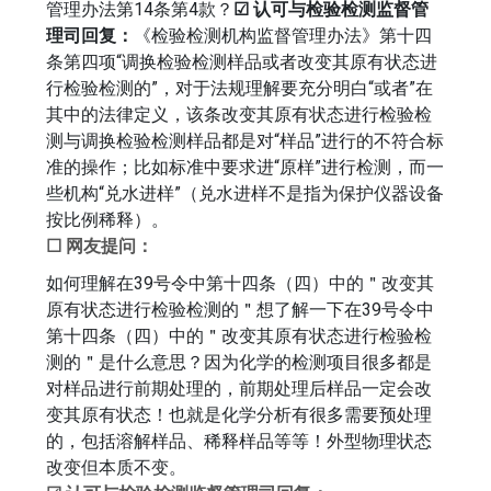
管理办法第14条第4款？
☑ 认可与检验检测监督管
理司回复：
《检验检测机构监督管理办法》第十四
条第四项“调换检验检测样品或者改变其原有状态进
行检验检测的”，对于法规理解要充分明白“或者”在
其中的法律定义，该条改变其原有状态进行检验检
测与调换检验检测样品都是对“样品”进行的不符合标
准的操作；比如标准中要求进“原样”进行检测，而一
些机构“兑水进样”（兑水进样不是指为保护仪器设备
按比例稀释）。
☐ 网友提问：
如何理解在39号令中第十四条（四）中的＂改变其
原有状态进行检验检测的＂想了解一下在39号令中
第十四条（四）中的＂改变其原有状态进行检验检
测的＂是什么意思？因为化学的检测项目很多都是
对样品进行前期处理的，前期处理后样品一定会改
变其原有状态！也就是化学分析有很多需要预处理
的，包括溶解样品、稀释样品等等！外型物理状态
改变但本质不变。