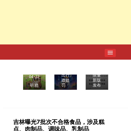
2025-
09-25
GB
2026-
2762
04-
-
20
2025
7家
食品
电商
安全
平台
国家
“幽灵
标准
外卖”
食品
系列
中污
案作
染物
2026-
出行
限量
04-22
政处
新版
听劝
罚
发布
吉林曝光7批次不合格食品，涉及糕
点、肉制品、调味品、乳制品