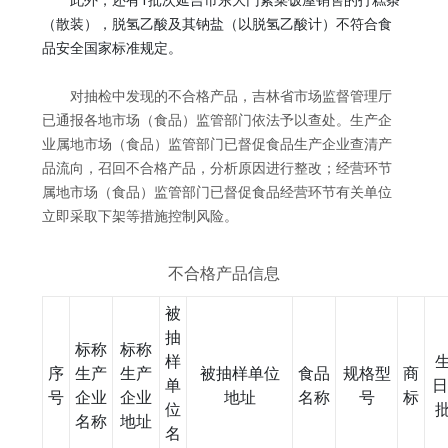
（散装），脱氢乙酸及其钠盐（以脱氢乙酸计）不符合食
品安全国家标准规定。
对抽检中发现的不合格产品，吉林省市场监督管理厅
已通报各地市场（食品）监管部门依法予以查处。生产企
业属地市场（食品）监管部门已督促食品生产企业查清产
品流向，召回不合格产品，分析原因进行整改；经营环节
属地市场（食品）监管部门已督促食品经营环节有关单位
立即采取下架等措施控制风险。
不合格产品信息
被
抽
标称
标称
样
序
生产
生产
被抽样单位
食品
规格型
商
单
日
号
企业
企业
地址
名称
号
标
位
名称
地址
名