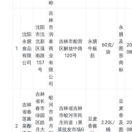
称
吉
林
沈阳
市
永
沈阳
市沈
润
膳
永膳
北新
泰
吉林市船营
永膳
及
60克/
20
1
食品
区蒲
商
区解放中路
牛板
图
袋
08
有限
南路
业
120号
筋
形
公司
157
有
商
号
限
标
公
司
吉林
蛟
省长
豆
吉林
河
春市
吉林省吉林
麦
省春
市
绿园
市蛟河市民
香
莲酱
新
豆麦
区皓
主街道（果
2.20L/
及
20
2
菜酿
月
香酱
月大
菜批发市场G
桶
图
08