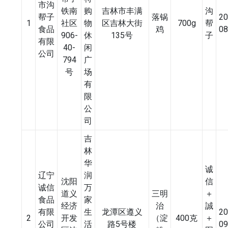
市沟
铁南
购
吉林市丰满
沟
帮子
落锅
20
1
社区
物
区吉林大街
700g
帮
食品
鸡
08
906-
休
135号
子
有限
40-
闲
公司
794
广
号
场
有
限
公
司
吉
林
华
诚
辽宁
润
沈阳
信
诚信
万
道义
三明
＋
食品
家
经济
治
誠
有限
生
龙潭区遵义
20
2
开发
（淀
400克
＋
公司
活
路5号楼
09