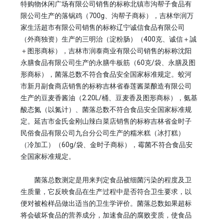
特购物休闲广场有限公司销售的标称北镇市沟帮子食品有
限公司生产的落锅鸡（700g、沟帮子商标），吉林华润万
家生活超市有限公司销售的标称辽宁诚信食品有限公司
（外商独资）生产的三明治（淀粉肠）（400克、诚信＋誠
＋图形商标），吉林市润泰商业有限公司销售的标称沈阳
永膳食品有限公司生产的永膳牛板筋（60克/袋、永膳及图
形商标），菌落总数不符合食品安全国家标准规定。蛟河
市新月副食商店销售的标称吉林省春莲酱菜酿造有限公司
生产的豆麦香酱油（2.20L/桶、豆麦香及图形商标），氨基
酸态氮（以氮计）、菌落总数不符合食品安全国家标准规
定。延吉市金氏金刚山辣白菜店销售的标称吉林省金时子
民俗食品有限公司九台分公司生产的糯米糕（冰打糕）
（冷加工）（60g/袋、金时子商标），霉菌不符合食品安
全国家标准规定。
菌落总数测定是用来判定食品被细菌污染的程度及卫
生质量，它反映食品在生产过程中是否符合卫生要求，以
便对被检样品做出适当的卫生学评价。菌落总数如果超标
将会破坏食品的营养成分，加速食品的腐败变质，使食品