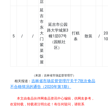
店
延
吉
市
延吉市公园
东
路大学城第3
大
打糕
20
5
/
/
幢1层07号
散装
/
门
条
10
（园航社
紫
区）
菜
饭
屋
（来源：吉林省市场监督管理厅）
吉林省市场监督管理厅关于7批次食品
相关报道：
不合格情况的通告（2020年第1期）
本文由食品伙伴网食品资讯中心编辑，供网友参考，
欢迎转载，转载请注明出处！有任何疑问，请联系