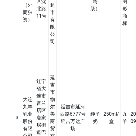
区沈
粉
图
（外
超
北路
肠）
形
商独
市
11号
商
资）
有
标
限
公
司
延
辽宁
吉
省大
市
连市
大连
物
普兰
九羊
尔
延吉市延河
店区
乳业
美
西路6777号
纯羊
250ml/
九
20
3
唐家
股份
商
延吉万达广
奶
盒
羊
09
房街
有限
贸
场
道巴
公司
有