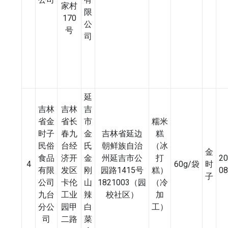
家村
限
170
公
号
司
延
吉林
吉林
吉
省金
省长
市
糯米
时子
春九
金
吉林省延边
糕
民俗
台经
氏
朝鲜族自治
（冰
金
食品
济开
金
州延吉市公
打
20
4
60g/袋
时
有限
发区
刚
园路1415号
糕）
08
子
公司
卡伦
山
1821003（园
（冷
九台
工业
辣
校社区）
加
分公
园甲
白
工）
司
二路
菜