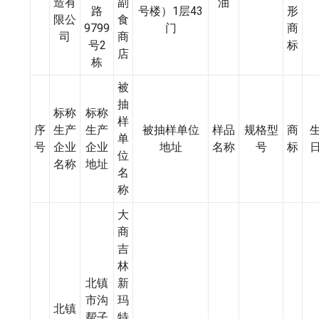
造有
副
油
路
号楼）1层43
形
限公
食
9799
门
商
司
商
号2
标
店
栋
被
抽
标称
标称
样
序
生产
生产
被抽样单位
样品
规格型
商
单
号
企业
企业
地址
名称
号
标
位
名称
地址
名
称
大
商
吉
林
北镇
新
市沟
玛
北镇
帮子
特