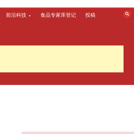
前沿科技
食品专家库登记
投稿
市场监管总局关于进
一步 加强网络销售消
费品召回监管的公告
2025-06-16
市场监管总局批准组
建全国平台经济 治理
标准化技术委员会
2025-06-16
GB 2762-2025 食品安
全国家标准 食品中污
染物限量 新版发布