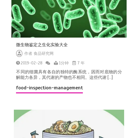
7家电商平台 “幽灵外卖”系列案作出行
政处罚
2026-04-20
微生物鉴定之生化实验大全
作者
食品研究网
2019-02-28
1分钟
7 年
GB 2762-2025 食品安全国家标准 食
品中污染物限量 新版发布
不同的细菌具有各自的独特的酶系统，因而对底物的分
2025-09-25
解能力各异，其代谢的产物也不相同。这些代谢 […]
food-inspection-management
关于天水市麦积区培心幼儿园幼儿血
铅异常问题调查处置情况的通报
2025-07-14