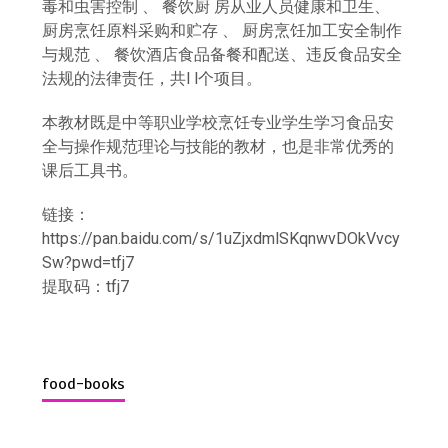
毒和虫害控制 、 餐饮厨 房从业人员健康和卫生、
厨房烹饪原料采购和贮存 、 厨房烹饪加工安全制作
与规范 、 餐饮酒店食品备餐和配送、违反食品安全
法规的法律责任，共l l个项目。
本教材既是中等职业学校烹饪专业学生学习食品安
全与操作规范理论与技能的教材，也是非常优秀的
课后工具书。
链接：
https://pan.baidu.com/s/1uZjxdmlSKqnwvDOkVvcy
Sw?pwd=tfj7
提取码：tfj7
food-books